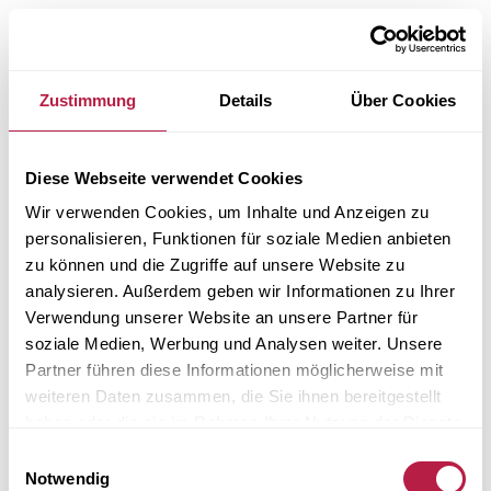
Zustimmung
Details
Über Cookies
Diese Webseite verwendet Cookies
Wir verwenden Cookies, um Inhalte und Anzeigen zu
personalisieren, Funktionen für soziale Medien anbieten
zu können und die Zugriffe auf unsere Website zu
analysieren. Außerdem geben wir Informationen zu Ihrer
Verwendung unserer Website an unsere Partner für
soziale Medien, Werbung und Analysen weiter. Unsere
Partner führen diese Informationen möglicherweise mit
weiteren Daten zusammen, die Sie ihnen bereitgestellt
haben oder die sie im Rahmen Ihrer Nutzung der Dienste
gesammelt haben.
Einwilligungsauswahl
Application error: a client-side exception has occurred (see the
Notwendig